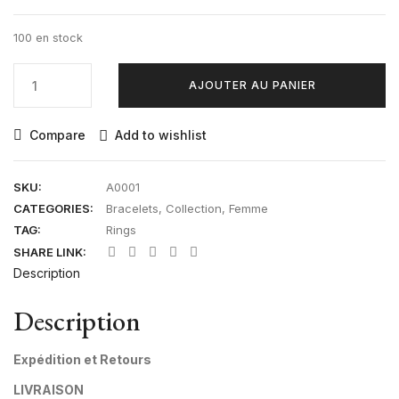
100 en stock
quantité
AJOUTER AU PANIER
de
Name-
Bracelet
Compare
Add to wishlist
en
Or
SKU:
A0001
18K
CATEGORIES:
Bracelets
,
Collection
,
Femme
TAG:
Rings
SHARE LINK:
Description
Description
Expédition et Retours
LIVRAISON