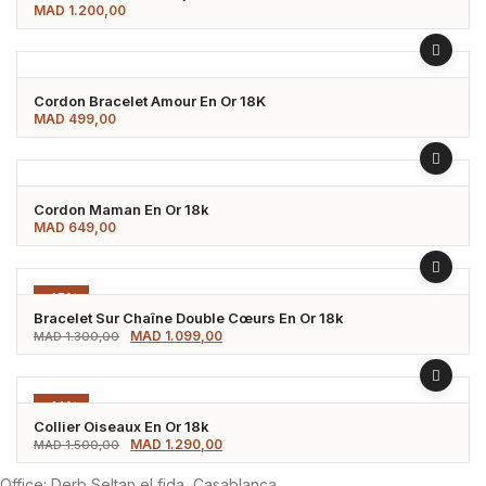
MAD
1.200,00
Cordon Bracelet Amour En Or 18K
MAD
499,00
Cordon Maman En Or 18k
MAD
649,00
-15%
Bracelet Sur Chaîne Double Cœurs En Or 18k
Le
Le
MAD
1.099,00
MAD
1.300,00
prix
prix
initial
actuel
était :
est :
MAD 1.300,00.
MAD 1.099,00.
-14%
Collier Oiseaux En Or 18k
Le
Le
MAD
1.290,00
MAD
1.500,00
prix
prix
initial
actuel
était :
est :
Office: Derb Seltan el fida, Casablanca