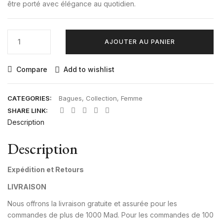
être porté avec élégance au quotidien.
quantité
AJOUTER AU PANIER
de
Bague
Amour
Compare
Add to wishlist
en
Or
CATEGORIES:
Bagues
,
Collection
,
Femme
18K
SHARE LINK:
Description
Description
Expédition et Retours
LIVRAISON
Nous offrons la livraison gratuite et assurée pour les
commandes de plus de 1000 Mad. Pour les commandes de 100