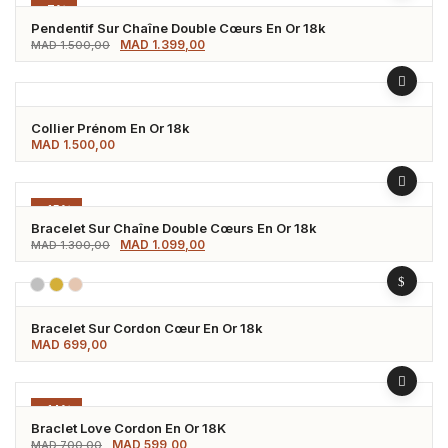
-7%
Pendentif Sur Chaîne Double Cœurs En Or 18k
Le
Le
MAD
1.399,00
MAD
1.500,00
prix
prix
initial
actuel
était :
est :
MAD 1.500,00.
MAD 1.399,00.
Collier Prénom En Or 18k
MAD
1.500,00
-15%
Bracelet Sur Chaîne Double Cœurs En Or 18k
Le
Le
MAD
1.099,00
MAD
1.300,00
prix
prix
initial
actuel
était :
est :
MAD 1.300,00.
MAD 1.099,00.
Bracelet Sur Cordon Cœur En Or 18k
MAD
699,00
-14%
Braclet Love Cordon En Or 18K
Le
Le
MAD
599,00
MAD
700,00