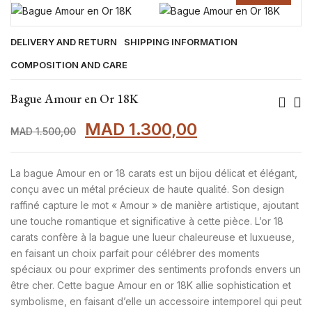
DELIVERY AND RETURN
SHIPPING INFORMATION
COMPOSITION AND CARE
Nav
Bague Amour en Or 18K
De
Le
Le
MAD
1.300,00
MAD
1.500,00
prix
prix
L’ar
initial
actuel
La bague Amour en or 18 carats est un bijou délicat et élégant,
était :
est :
conçu avec un métal précieux de haute qualité. Son design
MAD 1.500,00.
MAD 1.300,00
raffiné capture le mot « Amour » de manière artistique, ajoutant
une touche romantique et significative à cette pièce. L’or 18
carats confère à la bague une lueur chaleureuse et luxueuse,
en faisant un choix parfait pour célébrer des moments
spéciaux ou pour exprimer des sentiments profonds envers un
être cher. Cette bague Amour en or 18K allie sophistication et
symbolisme, en faisant d’elle un accessoire intemporel qui peut