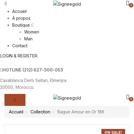
0
Accueil
À propos
Boutique
Women
Man
Contact
LOGIN & REGISTER
HOTLINE
(212) 627-300-053
Casablanca Derb Seltan, Elmenjra
20000, Morocco.
0
Accueil
Collection
Bague Amour en Or 18K
ON SALE!