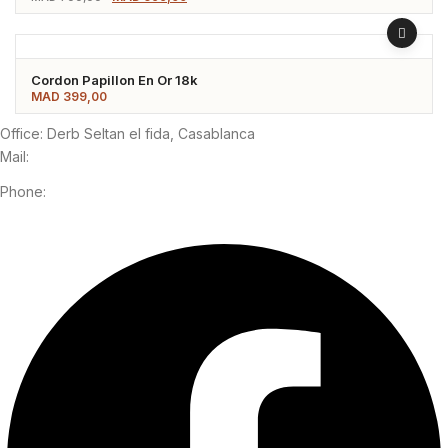
prix
prix
initial
actuel
était :
est :
MAD 700,00.
MAD 599,00.
Cordon Papillon En Or 18k
MAD
399,00
Office: Derb Seltan el fida, Casablanca
Mail:
contact@signeegold.com
Phone:
+2126 273 000 53
Facebook